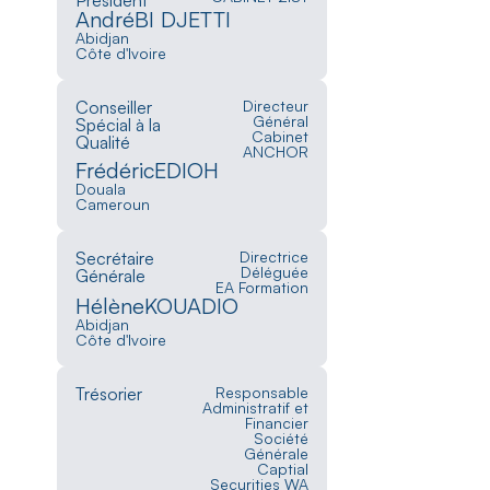
Président
André
BI DJETTI
Abidjan
Côte d'Ivoire
Conseiller
Directeur
Général
Spécial à la
Cabinet
Qualité
ANCHOR
Frédéric
EDIOH
Douala
Cameroun
Secrétaire
Directrice
Déléguée
Générale
EA Formation
Hélène
KOUADIO
Abidjan
Côte d'Ivoire
Trésorier
Responsable
Administratif et
Financier
Société
Générale
Captial
Securities WA