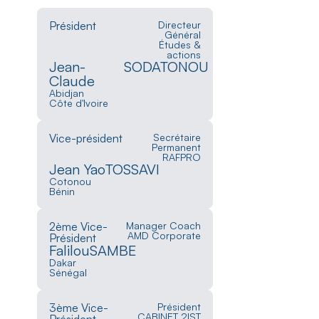
Président
Directeur
Général
Études &
actions
Jean-
SODATONOU
Claude
Abidjan
Côte d'Ivoire
Vice-président
Secrétaire
Permanent
RAFPRO
Jean Yao
TOSSAVI
Cotonou
Bénin
2ème Vice-
Manager Coach
AMD Corporate
Président
Falilou
SAMBE
Dakar
Sénégal
3ème Vice-
Président
CABINET 2IST