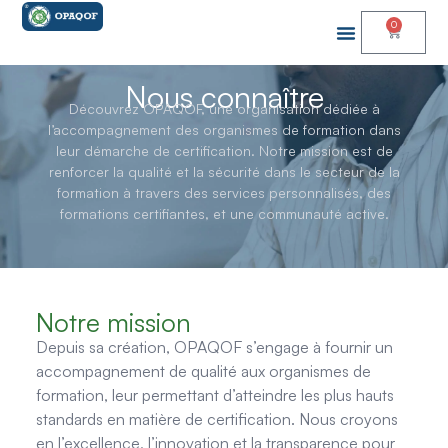
0
Nous connaître
Découvrez OPAQOF, une organisation dédiée à
l’accompagnement des organismes de formation dans
leur démarche de certification. Notre mission est de
renforcer la qualité et la sécurité dans le secteur de la
formation à travers des services personnalisés, des
formations certifiantes, et une communauté active.
Notre mission
Depuis sa création, OPAQOF s’engage à fournir un
accompagnement de qualité aux organismes de
formation, leur permettant d’atteindre les plus hauts
standards en matière de certification. Nous croyons
en l’excellence, l’innovation et la transparence pour