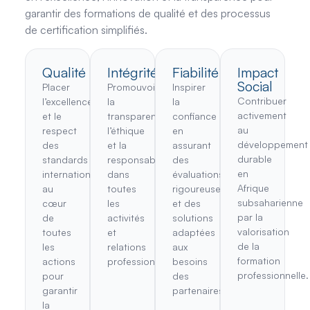
garantir des formations de qualité et des processus
de certification simplifiés.
Qualité
Intégrité
Fiabilité
Impact
Social
Placer
Promouvoir
Inspirer
Contribuer
l’excellence
la
la
activement
et le
transparence,
confiance
au
respect
l’éthique
en
développement
des
et la
assurant
durable
standards
responsabilité
des
en
internationaux
dans
évaluations
Afrique
au
toutes
rigoureuses
subsaharienne
cœur
les
et des
par la
de
activités
solutions
valorisation
toutes
et
adaptées
de la
les
relations
aux
formation
actions
professionnelles.
besoins
professionnelle.
pour
des
garantir
partenaires.
la